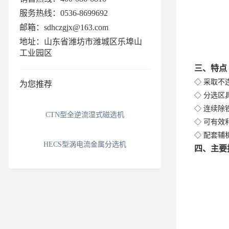
服务热线：0536-8699692
邮箱：sdhczgjx@163.com
地址：山东省潍坊市潍城区乐埠山
工业园区
三、特点
◇ 采取不
为您推荐
◇ 分选区
◇ 连续除
CTN型全逆流湿式磁选机
◇ 可有效
◇ 配套辅
HECS型涡电流金属分选机
四、主要