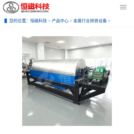
导
导
航
航
菜
菜
您的位置：
恒磁科技
>
产品中心
>
金属行业除铁设备
>
单
单