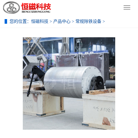
导
导
航
航
菜
菜
您的位置：
恒磁科技
>
产品中心
>
常规除铁设备
>
单
单