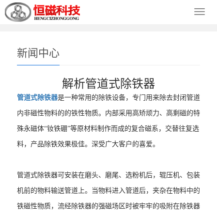
导
导
航
航
菜
菜
单
单
新闻中心
解析管道式除铁器
管道式除铁器
是一种常用的除铁设备，专门用来除去封闭管道
内非磁性物料的的铁性物质。内部采用高矫顽力、高剩磁的特
殊永磁体“钕铁硼”等原材料制作而成的复合磁系，交替往复选
料，产品除铁效果极佳。深受广大客户的喜爱。
管道式除铁器可安装在磨头、磨尾、选粉机后，辊压机、包装
机前的物料输送管道上。当物料进入管道后，夹杂在物料中的
铁磁性物质，流经除铁器的强磁场区时被牢牢的吸附在除铁器