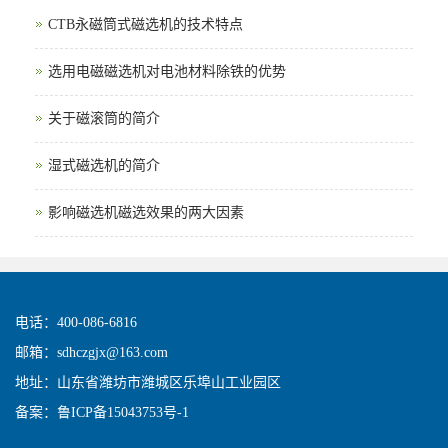
CTB永磁筒式磁选机的技术特点
选用电磁磁选机对电池材料除铁的优势
关于磁滚筒的简介
湿式磁选机的简介
影响磁选机磁选效果的两大因素
电话：400-086-6816
邮箱：sdhczgjx@163.com
地址：山东省潍坊市潍城区乐埠山工业园区
备案：
鲁ICP备15043753号-1